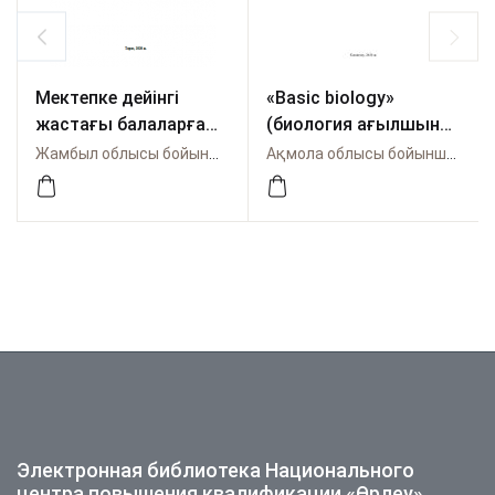
Мектепке дейінгі
«Basic biology»
жастағы балаларға
(биология ағылшын
STEАM білім беруді
тілінде) таңдау пәні
Жамбыл облысы бойынша Өрлеу
Ақмола облысы бойынша Өрлеу
ұйымдастыру
бойынша
әдістері. Әдістемелік
мұғалімдерге
нұсқау.
арналған әдістемелік
нұсқаулық
Электронная библиотека Национального
центра повышения квалификации «Өрлеу»