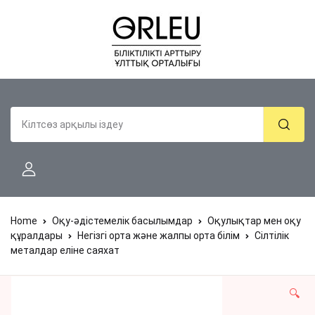
Home
Оқу-әдістемелік басылымдар
Оқулықтар мен оқу
құралдары
Негізгі орта және жалпы орта білім
Сілтілік
металдар еліне саяхат
🔍