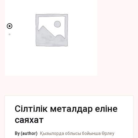
Сілтілік металдар еліне
саяхат
By (author)
Қызылорда облысы бойынша Өрлеу