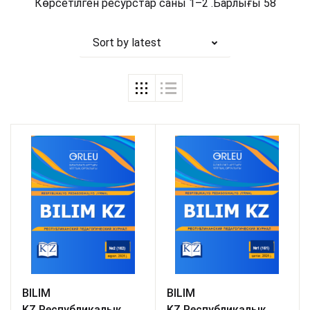
of 5
Көрсетілген ресурстар саны 1–2 .Барлығы 58
Sort by latest
BILIM
BILIM
KZ.Республикалық
KZ.Республикалық