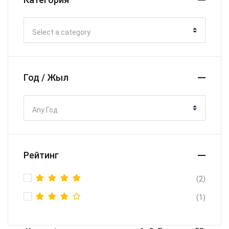
Select a category
Год / Жыл
Any Год
Рейтинг
(2)
Rated
5
(1)
out of 5
Rated
4
out