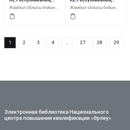
педагогикалық
педагогикалық
Жамбыл облысы бойынша Өрлеу
Жамбыл облысы бойынша Өрлеу
журналы.-2026.-№2
журналы.-№1 (161)
(162)ақпан.-63б.
Қантар, 2026ж.
1
2
3
4
…
27
28
29
Электронная библиотека Национального
центра повышения квалификации «Өрлеу»