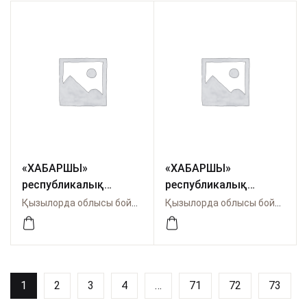
«ХАБАРШЫ»
«ХАБАРШЫ»
республикалық
республикалық
ғылыми-әдістемелік
ғылыми-әдістемелік
Қызылорда облысы бойынша Өрлеу
Қызылорда облысы бойынша Өрлеу
журналы. №2 (88)
журналы. №2 (88)
2026. 3 БӨЛІМ
2026. 2 БӨЛІМ
1
2
3
4
…
71
72
73