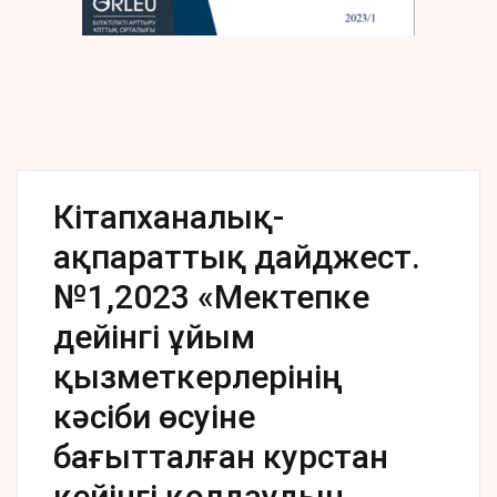
Кітапханалық-
ақпараттық дайджест.
№1,2023 «Мектепке
дейінгі ұйым
қызметкерлерінің
кәсіби өсуіне
бағытталған курстан
кейінгі қолдаудың