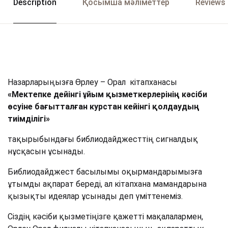
Description
Қосымша мәліметтер
Reviews 
Назарларыңызға Өрлеу – Орал кітапханасы
«Мектепке дейінгі ұйым қызметкерлерінің кәсіби
өсуіне бағытталған курстан кейінгі қолдаудың
тиімділігі»
тақырыбындағы библиодайджесттің сигналдық
нұсқасын ұсынады.
Библиодайджест басылымы оқырмандарымызға
ұтымды ақпарат береді, ал кітапхана мамандарына
қызықты идеялар ұсынады деп үміттенеміз.
Сіздің кәсіби қызметіңізге қажетті мақалалармен,