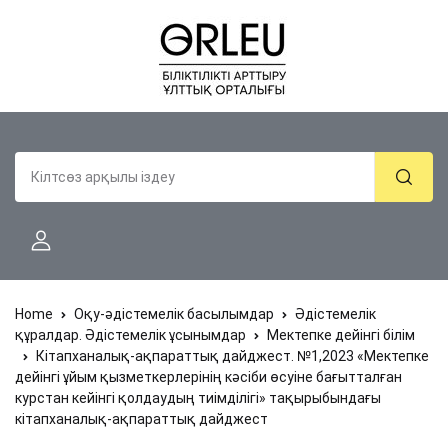
Home
Оқу-әдістемелік басылымдар
Әдістемелік
құралдар. Әдістемелік ұсынымдар
Мектепке дейінгі білім
Кітапханалық-ақпараттық дайджест. №1,2023 «Мектепке
дейінгі ұйым қызметкерлерінің кәсіби өсуіне бағытталған
курстан кейінгі қолдаудың тиімділігі» тақырыбындағы
кітапханалық-ақпараттық дайджест