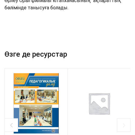
Өрлеу Орал филиалы кітапханасының ақпараттық
бөлімінде танысуға болады.
Өзге де ресурстар