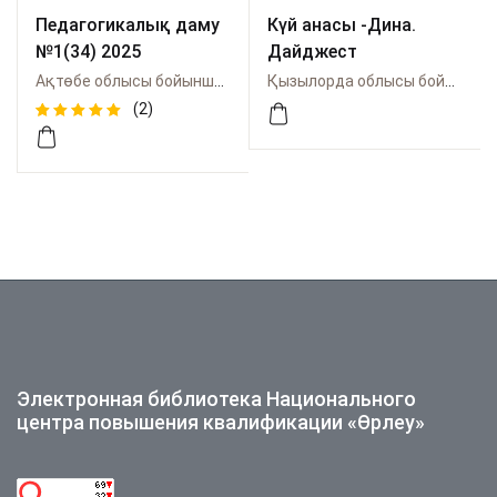
Педагогикалық даму
Күй анасы -Дина.
№1(34) 2025
Дайджест
Ақтөбе облысы бойынша Өрлеу
Қызылорда облысы бойынша Өрлеу
(2)
Rated
2
5.00
out
of 5
based on
customer
ratings
Электронная библиотека Национального
центра повышения квалификации «Өрлеу»