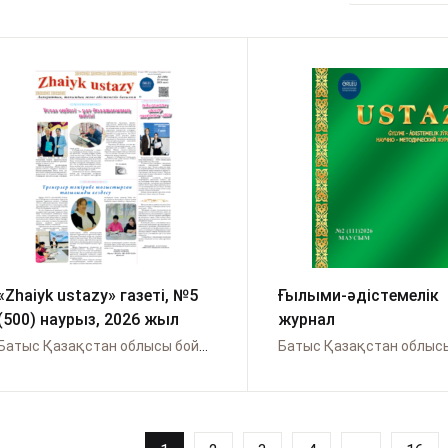
«Zhaiyk ustazy» газеті, №5
Ғылыми-әдістемелік
(500) наурыз, 2026 жыл
журнал
Батыс Қазақстан облысы бойынша Өрлеу