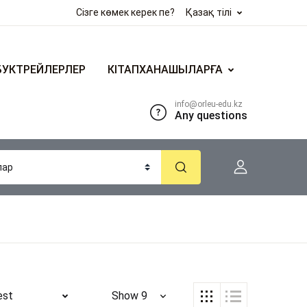
Сізге көмек керек пе?
Қазақ тілі
БУКТРЕЙЛЕРЛЕР
КІТАПХАНАШЫЛАРҒА
info@orleu-edu.kz
Any questions
est