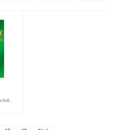
Батыс Қазақстан облысы бойынша Өрлеу