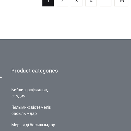
1
2
3
4
…
16
Product categories
»
Библиографиялық
студия
Ғылыми-әдістемелік
басылымдар
Мерзімді басылымдар