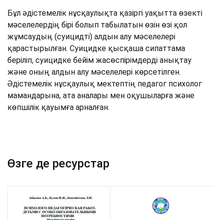
Бұл әдістемелік нұсқаулықта қазіргі уақытта өзекті
мәселелердің бірі болып табылатын өзін өзі қол
жұмсаудың (суицидті) алдын алу мәселелері
қарастырылған. Суицидке қысқаша сипаттама
беріліп, суицидке бейім жасөспірімдерді анықтау
және оның алдын алу мәселелері көрсетілген.
Әдістемелік нұсқаулық мектептің педагог психолог
мамандарына, ата аналары мен оқушыларға және
көпшілік қауымға арналған.
Өзге де ресурстар