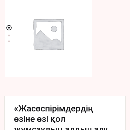
«Жасөспірімдердің
өзіне өзі қол
жұмсаудың алдын алу