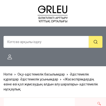
Home
Оқу-әдістемелік басылымдар
Әдістемелік
құралдар. Әдістемелік ұсынымдар
«Жасөспірімдердің
өзіне өзі қол жұмсаудың алдын алу шаралары» әдістемелік
нұсқаулық
🔍