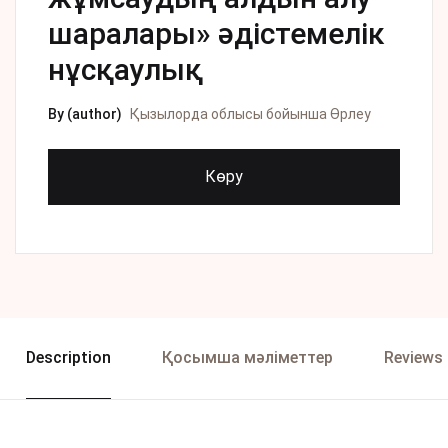
шаралары» әдістемелік
нұсқаулық
By (author)
Қызылорда облысы бойынша Өрлеу
Көру
Description
Қосымша мәліметтер
Reviews 