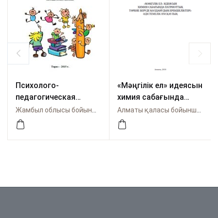
Психолого-
«Мәңгілік ел» идеясын
педагогическая
химия сабағында
работа с детьми с
патриоттық тәрбие
Жамбыл облысы бойынша Өрлеу
Алматы қаласы бойынша Өрлеу
особо
беруде қолданудың
образовательными
ерекшеліктері»
потребностями
Әдістемелік
нұсқаулық