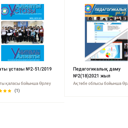
ты ұстазы №2-51/2019
Педагогикалық даму
№2(18)2021 жыл
ты қаласы бойынша Өрлеу
Ақтөбе облысы бойынша Өр
(1)
d
out
d on
tomer
ng