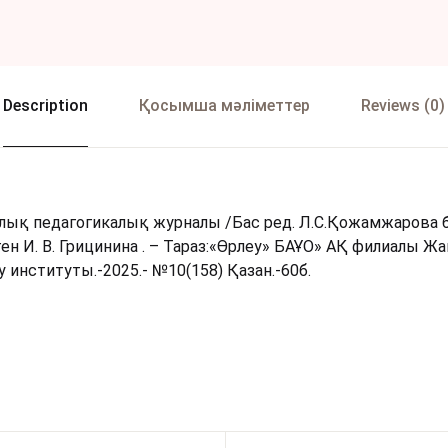
Description
Қосымша мәліметтер
Reviews (0)
лық педагогикалық журналы /Бас ред. Л.С.Қожамжарова б.
н И. В. Грицинина . – Тараз:«Өрлеу» БАҰО» АҚ филиалы 
 институты.-2025.- №10(158) Қазан.-60б.