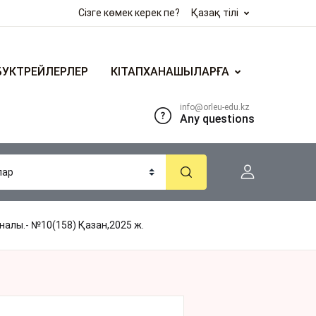
Сізге көмек керек пе?
Қазақ тілі
БУКТРЕЙЛЕРЛЕР
КІТАПХАНАШЫЛАРҒА
info@orleu-edu.kz
Any questions
алы.- №10(158) Қазан,2025 ж.