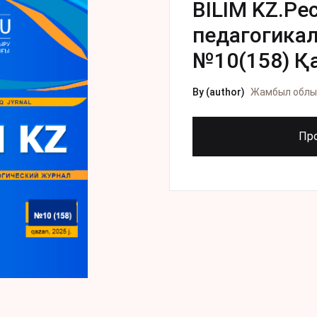
BILIM KZ.Р
педагогика
№10(158) Қа
By (author)
Жамбыл облы
Пр