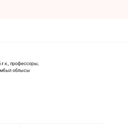
ғ.к., профессоры;
Жамбыл облысы