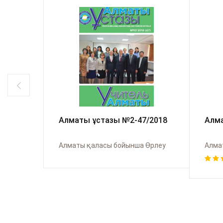
Алматы ұстазы №2-47/2018
Алма
Алматы қаласы бойынша Өрлеу
Алма
Rate
1
5.00
of 5
base
cus
rati