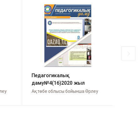
Педагогикалық
Алмат
даму№4(16)2020 жыл
леу
Ақтөбе облысы бойынша Өрлеу
Алматы