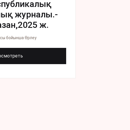
еспубликалық
лық журналы.-
зан,2025 ж.
сы бойынша Өрлеу
осмотреть