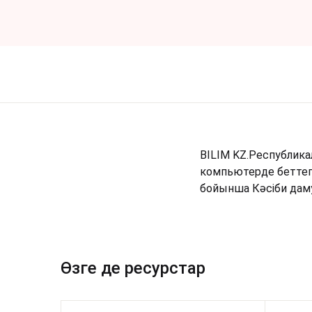
BILIM KZ.Республика
компьютерде беттеге
бойынша Кәсіби даму
Өзге де ресурстар