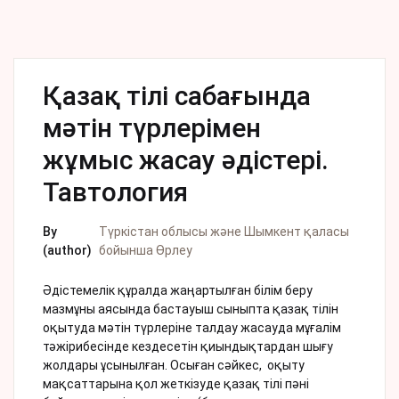
Қазақ тілі сабағында
мәтін түрлерімен
жұмыс жасау әдістері.
Тавтология
By
Түркістан облысы және Шымкент қаласы
(author)
бойынша Өрлеу
Әдістемелік құралда жаңартылған білім беру
мазмұны аясында бастауыш сыныпта қазақ тілін
оқытуда мәтін түрлеріне талдау жасауда мұғалім
тәжірибесінде кездесетін қиындықтардан шығу
жолдары ұсынылған. Осыған сәйкес, оқыту
мақсаттарына қол жеткізуде қазақ тілі пәні