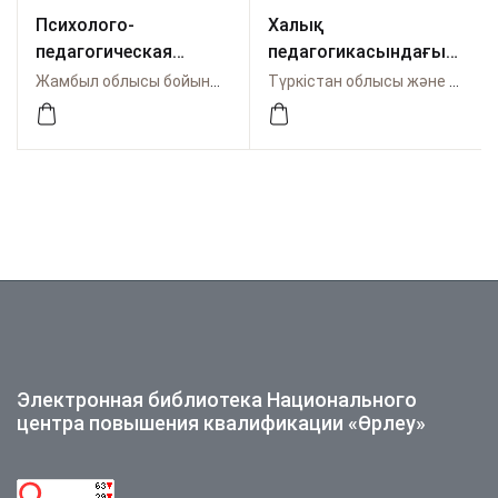
Психолого-
Халық
педагогическая
педагогикасындағы
работа с детьми с
аңыз әңгімелер
Жамбыл облысы бойынша Өрлеу
Түркістан облысы және Шымкент қаласы бойынша Өрлеу
особо
арқылы рухани-
образовательными
адамгершілік білім
потребностями
беруді жүзеге асыру:
әдістемелік
нұсқаулық
Электронная библиотека Национального
центра повышения квалификации «Өрлеу»