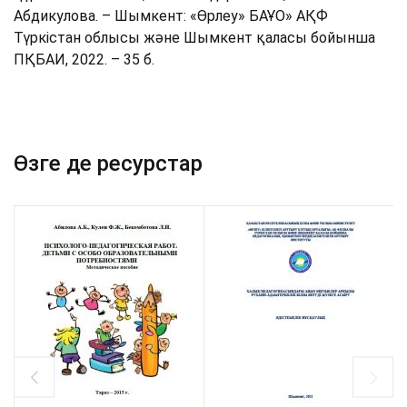
Абдикулова. – Шымкент: «Өрлеу» БАҰО» АҚФ
Түркістан облысы және Шымкент қаласы бойынша
ПҚБАИ, 2022. – 35 б.
Өзге де ресурстар