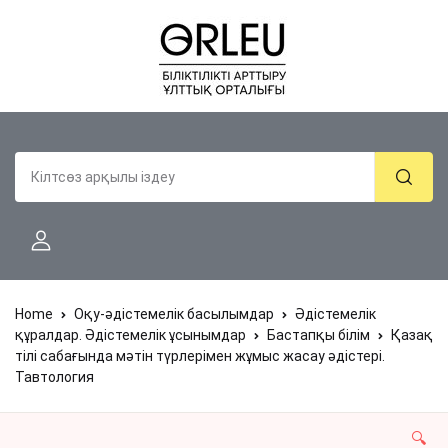
Home
Оқу-әдістемелік басылымдар
Әдістемелік
құралдар. Әдістемелік ұсынымдар
Бастапқы білім
Қазақ
тілі сабағында мәтін түрлерімен жұмыс жасау әдістері.
Тавтология
🔍