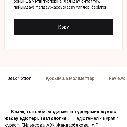
бойынша мәтін түрлеріне (баяндау, сипаттау,
пайымдау) талдау жасау жасау үлгілері берілген.
Көру
Description
Қосымша мәліметтер
Reviews 
Қазақ тілі сабағында мәтін түрлерімен жұмыс
жасау әдістері. Тавтология :
әдістемелік құрал /
құраст. Г.Ильясова, А.Ж. Жандарбекова, А.Р.