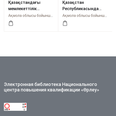
Қазақстандағы
Қазақстан
мемлекеттілік
Республикасында
генезисі: Алаш
орта білім беру
Ақмола облысы бойынша Өрлеу
Ақмола облысы бойынша Өрлеу
орданың тарихи ролі
мазмұнын жаңарту
аясында педагогтер
мен оқушылардың
функционалдық
сауаттылығын
дамыту үрдістері
Электронная библиотека Национального
центра повышения квалификации «Өрлеу»