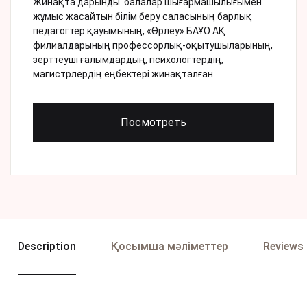
Жинақта дарынды балалар шығармашылығымен
жұмыс жасайтын білім беру саласының барлық
педагогтер қауымының, «Өрлеу» БАҰО АҚ
филиалдарының профессорлық-оқытушыларының,
зерттеуші ғалымдардың, психологтердің,
магистрлердің еңбектері жинақталған.
Посмотреть
Description
Қосымша мәліметтер
Reviews 