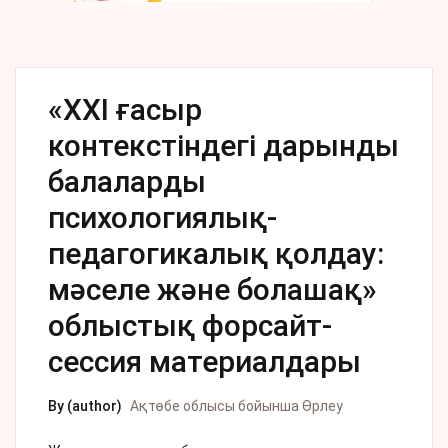
«ХХI ғасыр
контекстіндегі дарынды
балаларды
психологиялық-
педагогикалық қолдау:
мәселе және болашақ»
облыстық форсайт-
сессия материалдары
By (author)
Ақтөбе облысы бойынша Өрлеу