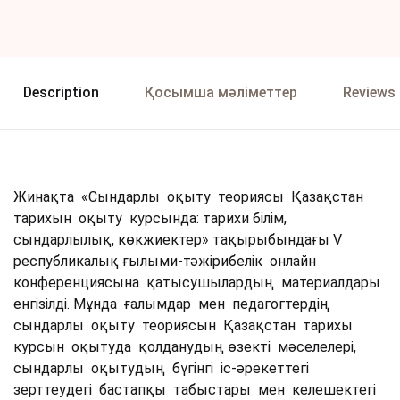
Description
Қосымша мәліметтер
Reviews 
Жинақта «Сындарлы оқыту теориясы Қазақстан
тарихын оқыту курсында: тарихи білім,
сындарлылық, көкжиектер» тақырыбындағы V
республикалық ғылыми-тәжірибелік онлайн
конференциясына қатысушылардың материалдары
енгізілді. Мұнда ғалымдар мен педагогтердің
сындарлы оқыту теориясын Қазақстан тарихы
курсын оқытуда қолданудың өзекті мәселелері,
сындарлы оқытудың бүгінгі іс-әрекеттегі
зерттеудегі бастапқы табыстары мен келешектегі