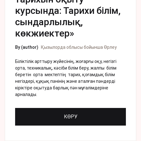
курсында: Тарихи білім,
сындарлылық,
көкжиектер»
By (author)
Қызылорда облысы бойынша Өрлеу
Біліктілік арттыру жүйесінің, жоғарғы оқу, негізгі
орта, техникалық, кәсіби білім беру, жалпы білім
беретін орта мектептің тарих, қоғамдық білім
негіздері, құқық пәнінің және аталған пәндерді
кіріктіре оқытуда барлық пән мұғалімдеріне
арналады.
КӨРУ