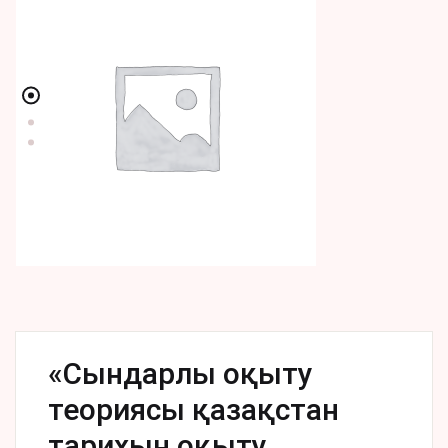
«Сындарлы оқыту
теориясы қазақстан
тарихын оқыту