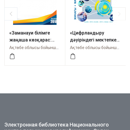
«Заманауи білімге
«Цифрландыру
жаңаша көзқарас:
дәуіріндегі мектепке
тәжірибе және даму
дейінгі тәрбие мен
Ақтөбе облысы бойынша Өрлеу
Ақтөбе облысы бойынша Өрлеу
болашағы»
білім берудің
халықаралық
ғаламдық болашағы»
ғылыми-практикалық
халықаралық
конференция
ғылыми-практикалық
материалдары
конференция
материалдары
Электронная библиотека Национального