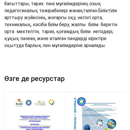
бағыттары, тарих пәні мұғалімдерінің озық
педагогикалық тәжірибелері жинақталған.Біліктілік
арттыру жүйесінің, жоғарғы оқу, негізгі орта,
техникалық, кәсіби білім беру, жалпы білім беретін
орта мектептің тарих, қоғамдық білім негіздері,
құқық пәнінің және аталған пәндерді кіріктіре
оқытуда барлық пән мұғалімдеріне арналады.
Өзге де ресурстар