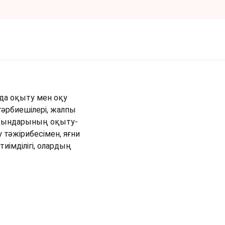
да оқыту мен оқу
 тәрбиешілері, жалпы
у орындарының оқыту-
у тәжірибесімен, яғни
иімділігі, олардың