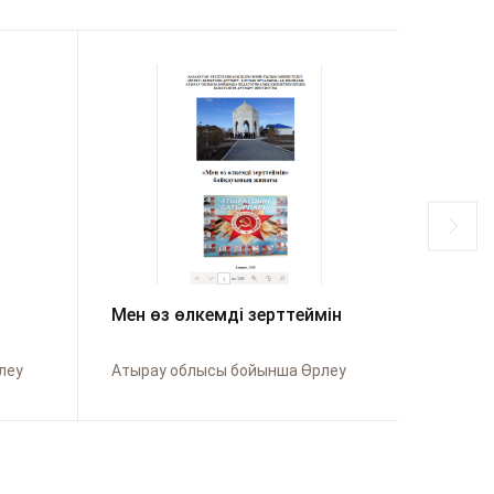
Мен өз өлкемді зерттеймін
«Жара
«Дүни
алау
зертте
леу
Атырау облысы бойынша Өрлеу
ұйымд