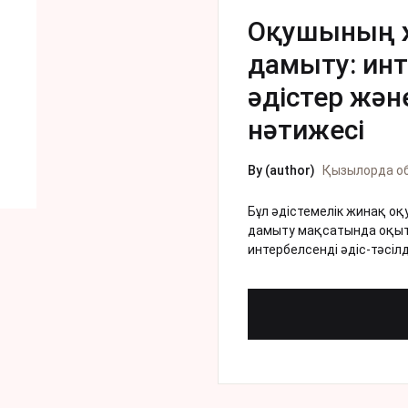
Оқушының ж
дамыту: инт
әдістер жә
нәтижесі
By (author)
Қызылорда о
Бұл әдістемелік жинақ о
дамыту мақсатында оқыту
интербелсенді әдіс-тәсілд