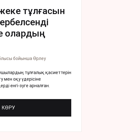
еке тұлғасын
ербелсенді
не олардың
блысы бойынша Өрлеу
қушылардың тұлғалық қасиеттерін
 мен оқу үдерісіне
ерді енгі-зуге арналған.
КӨРУ