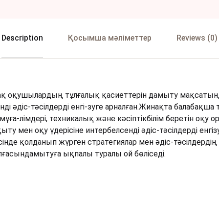
Description
Қосымша мәліметтер
Reviews (0)
нақ оқушылардың тұлғалық қасиеттерін дамыту мақсатын
нді әдіс-тәсілдерді енгі-зуге арналған.Жинақта балабақша
 мұға-лімдері, техникалық және кәсіптікбілім беретін оқ
ту мен оқу үдерісіне интербелсенді әдіс-тәсілдерді енгіз
інде қолданып жүрген стратегиялар мен әдіс-тәсілдердің т
лғасындамытуға ықпалы туралы ой бөліседі.