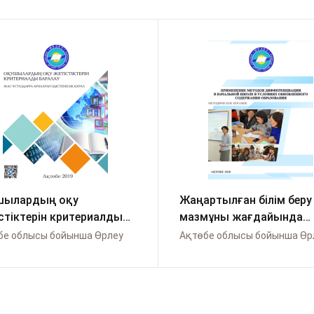
шылардың оқу
Жаңартылған білім беру
стіктерін критериалды
мазмұны жағдайында
лау
бастауыш мектепте сар
бе облысы бойынша Өрлеу
Ақтөбе облысы бойынша Өр
әдістерін қолдану