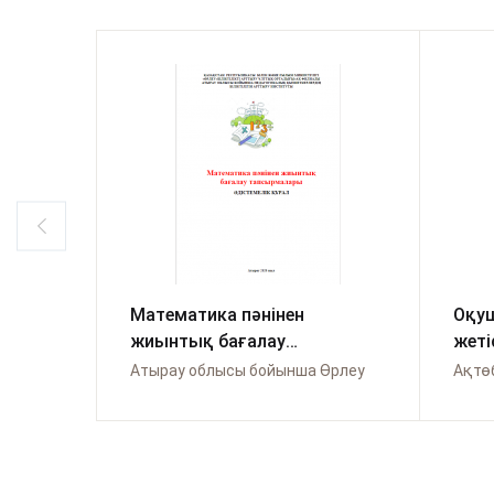
Математика пәнінен
Оқу
жиынтық бағалау
жеті
тапсырмалар
баға
Атырау облысы бойынша Өрлеу
Ақтө