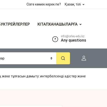
Сізге көмек керек пе?
Қазақ тілі
БУКТРЕЙЛЕРЛЕР
КІТАПХАНАШЫЛАРҒА
info@orleu-edu.kz
Any questions
жеке тұлғасын дамыту: интербелсенді әдістер және