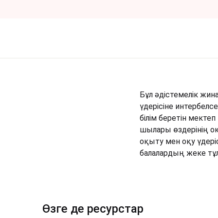
Бұл әдістемелік жи
үдерісіне интербелсе
білім беретін мектеп
шылары өздерінің оқы
оқыту мен оқу үдеріс
балалардың жеке тұ
Өзге де ресурстар