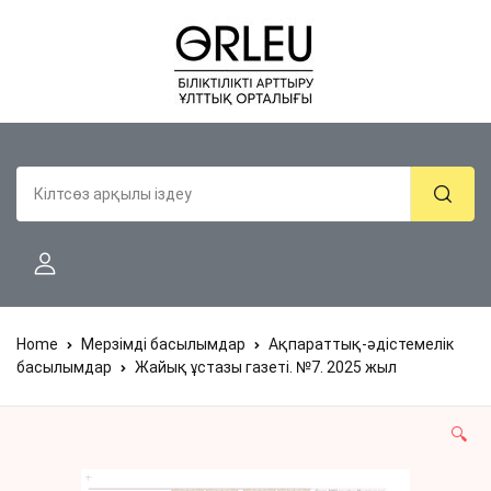
Home
Мерзімді басылымдар
Ақпараттық-әдістемелік
басылымдар
Жайық ұстазы газеті. №7. 2025 жыл
🔍