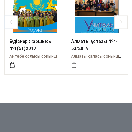
Әдіскер жаршысы
Алматы ұстазы №4-
№1(51)2017
53/2019
Ақтөбе облысы бойынша Өрлеу
Алматы қаласы бойынша Өрлеу