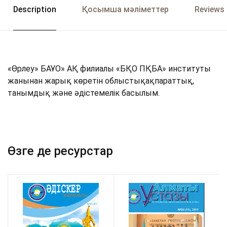
Description
Қосымша мәліметтер
Reviews 
«Өрлеу» БАҰО» АҚ филиалы «БҚО ПҚБА» институты
жанынан жарық көретін облыстықақпараттық,
танымдық және әдістемелік басылым.
Өзге де ресурстар