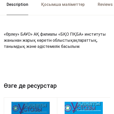
Description
Қосымша мәліметтер
Reviews 
«Өрлеу» БАҰО» АҚ филиалы «БҚО ПҚБА» институты
жанынан жарық көретін облыстықақпараттық,
танымдық және әдістемелік басылым.
Өзге де ресурстар