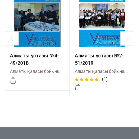
Алматы ұстазы №4-
Алматы ұстазы №2-
49/2018
51/2019
Алматы қаласы бойынша Өрлеу
Алматы қаласы бойынша Өрлеу
(1)
Rated
1
5.00
out
of 5
based on
customer
rating