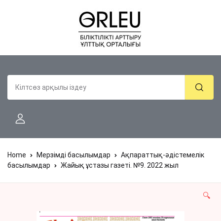
Home
Мерзімді басылымдар
Ақпараттық-әдістемелік
басылымдар
Жайық ұстазы газеті. №9. 2022 жыл
🔍