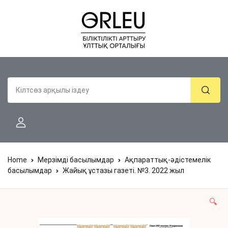
Home
Мерзімді басылымдар
Ақпараттық-әдістемелік
басылымдар
Жайық ұстазы газеті. №3. 2022 жыл
🔍