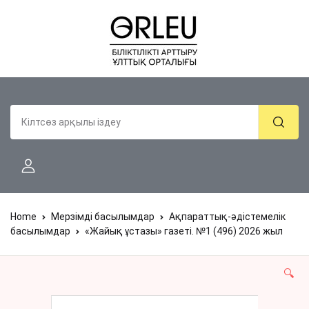
Home
Мерзімді басылымдар
Ақпараттық-әдістемелік
басылымдар
«Жайық ұстазы» газеті. №1 (496) 2026 жыл
🔍