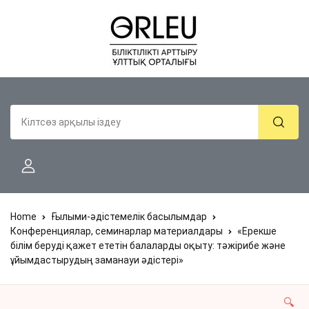
Home
Ғылыми-әдістемелік басылымдар
Конференциялар, семинарлар материалдары
«Ерекше
білім беруді қажет ететін балаларды оқыту: тəжірибе жəне
ұйымдастырудың заманауи əдістері»
🔍