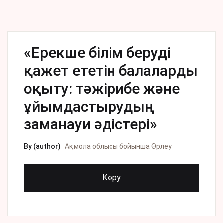
«Ерекше білім беруді
қажет ететін балаларды
оқыту: тəжірибе жəне
ұйымдастырудың
заманауи əдістері»
By (author)
Ақмола облысы бойынша Өрлеу
Көру