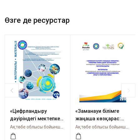
Өзге де ресурстар
«Цифрландыру
«Заманауи білімге
дәуіріндегі мектепке
жаңаша көзқарас:
дейінгі тәрбие мен
тәжірибе және даму
Ақтөбе облысы бойынша Өрлеу
Ақтөбе облысы бойынша Өрлеу
білім берудің
болашағы»