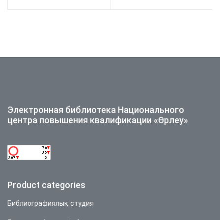
ғаламдық болашағы»
халықаралық
халықаралық
ғылыми-практикалық
ғылыми-практикалық
конференция
конференция
материалдары
материалдары
Электронная библиотека Национального
центра повышения квалификации «Өрлеу»
Product categories
Библиографиялық студия