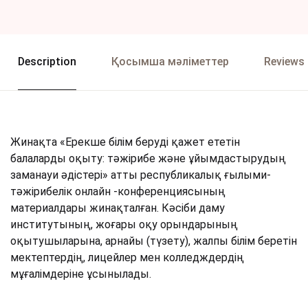
Description
Қосымша мәліметтер
Reviews 
Жинақта «Ерекше білім беруді қажет ететін
балаларды оқыту: тəжірибе жəне ұйымдастырудың
заманауи əдістері» атты республикалық ғылыми-
тəжірибелік онлайн -конференциясының
материалдары жинақталған. Кəсіби даму
институтының, жоғары оқу орындарының
оқытушыларына, арнайы (түзету), жалпы білім беретін
мектептердің, лицейлер мен колледждердің
мұғалімдеріне ұсынылады.