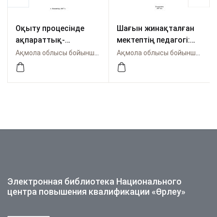
Оқыту процесінде
Шағын жинақталған
ақпараттық-
мектептің педагогі:
коммуникациялық
білім беру мазмұнын
Ақмола облысы бойынша Өрлеу
Ақмола облысы бойынша Өрлеу
технологияға жаңа
жаңарту
көзқарас: теория
жағдайындағы кәсіби
және тәжірибе
дамуының мәселелері
Электронная библиотека Национального
центра повышения квалификации «Өрлеу»