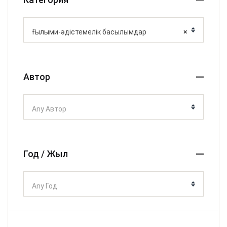
Ғылыми-әдістемелік басылымдар
×
Автор
Any Автор
Год / Жыл
Any Год