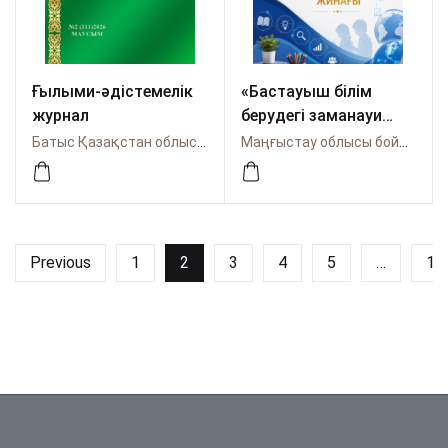
Ғылыми-әдістемелік
«Бастауыш білім
журнал
берудегі заманауи
тәсілдер:
Батыс Қазақстан облысы бойынша Өрлеу
Маңғыстау облысы бойынша Өрлеу
функционалдық
сауаттылық,
зерттеушілік
дағдылар және
цифрлық құралдар»
Previous
1
2
3
4
5
…
13
тақырыбындағы
республикалық
ғылыми-тәжірибелік
онлайн
конференцияның
материалдар жинағы