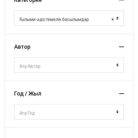
Ғылыми-әдістемелік басылымдар
×
Автор
Any Автор
Год / Жыл
Any Год