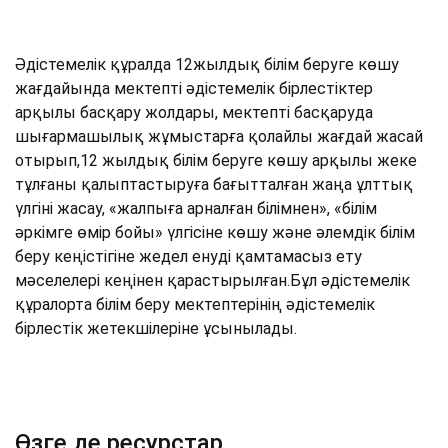
Әдістемелік құралда 12жылдық білім беруге көшу
жағдайында мектепті әдістемелік бірлестіктер
арқылы басқару жолдары, мектепті басқаруда
шығармашылық жұмыстарға қолайлы жағдай жасай
отырып,12 жылдық білім беруге көшу арқылы жеке
тұлғаны қалыптастыруға бағытталған жаңа ұлттық
үлгіні жасау, «жалпыға арналған білімнен», «білім
әркімге өмір бойы» үлгісіне көшу және әлемдік білім
беру кеңістігіне жедел енуді қамтамасыз ету
мәселелері кеңінен қарастырылған.Бұл әдістемелік
құралорта білім беру мектептерінің әдістемелік
бірлестік жетекшілеріне ұсынылады.
Өзге де ресурстар