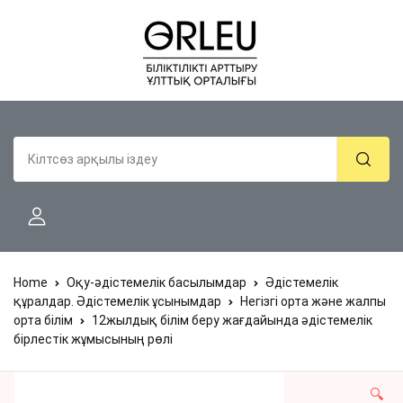
Home
Оқу-әдістемелік басылымдар
Әдістемелік
құралдар. Әдістемелік ұсынымдар
Негізгі орта және жалпы
орта білім
12жылдық білім беру жағдайында әдістемелік
бірлестік жұмысының рөлі
🔍