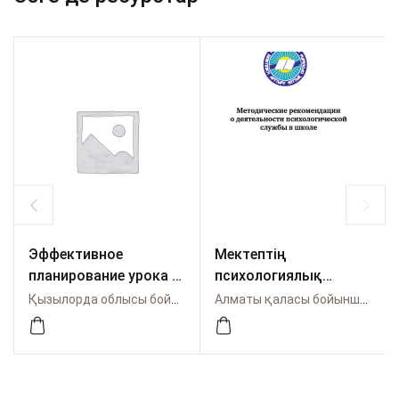
Эффективное
Мектептің
планирование урока –
психологиялық
основа качества
қызметі туралы
Қызылорда облысы бойынша Өрлеу
Алматы қаласы бойынша Өрлеу
преподавания и
әдістемелік
обучения
нұсқаулық