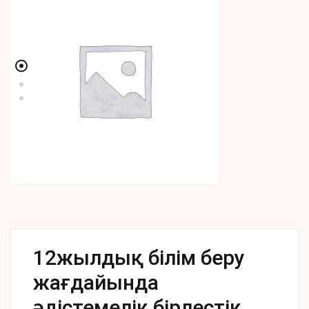
12жылдық білім беру
жағдайында
әдістемелік бірлестік