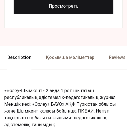
Просмотреть
Description
Қосымша мәліметтер
Reviews 
«Өрлеу-Шымкент» 2 айда 1 рет шығатын
республикалық әдістемелік-педагогикалық журнал.
Меншік иесі: «Өрлеу» БАҰО» АҚФ Түркістан облысы
және Шымкент қаласы бойынша ПҚБАИ. Негізгі
тақырыптық бағыты: ғылыми- педагогикалық,
әдістемелік, танымдық.