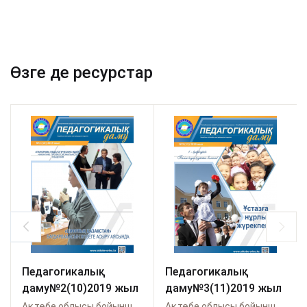
Өзге де ресурстар
Педагогикалық
Педагогикалық
даму№2(10)2019 жыл
даму№3(11)2019 жыл
Ақтөбе облысы бойынша Өрлеу
Ақтөбе облысы бойынша Өрлеу