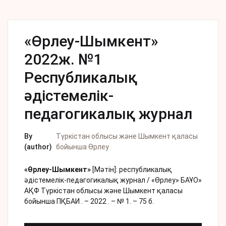
«Өрлеу-Шымкент»
2022ж. №1
Республикалық
әдістемелік-
педагогикалық журнал
By
Түркістан облысы және Шымкент қаласы
(author)
бойынша Өрлеу
«Өрлеу-Шымкент»
[Мәтін]: республикалық
әдістемелік-педагогикалық журнал / «Өрлеу» БАҰО»
АҚФ Түркістан облысы және Шымкент қаласы
бойынша ПҚБАИ . – 2022 . – № 1. – 75 б.