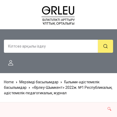
Home
Мерзімді басылымдар
Ғылыми-әдістемелік
басылымдар
«Өрлеу-Шымкент» 2022ж. №1 Республикалық
әдістемелік-педагогикалық журнал
🔍