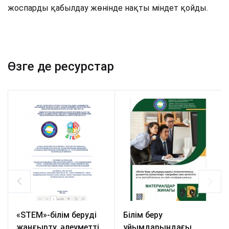
жоспарды қабылдау жөнінде нақты міндет қойды.
Өзге де ресурстар
«STEM»-білім беруді
Білім беру
жаңғырту, әлеуметтік
ұйымдарындағы