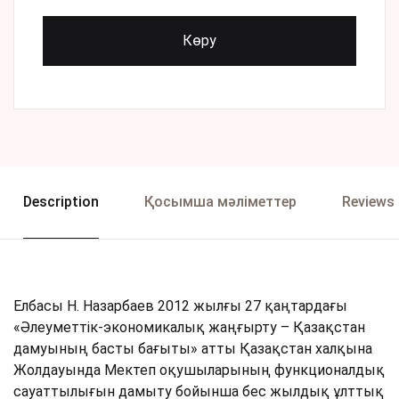
Көру
Description
Қосымша мәліметтер
Reviews 
Елбасы Н. Назарбаев 2012 жылғы 27 қаңтардағы
«Әлеуметтік-экономикалық жаңғырту – Қазақстан
дамуының басты бағыты» атты Қазақстан халқына
Жолдауында Мектеп оқушыларының функционалдық
сауаттылығын дамыту бойынша бес жылдық ұлттық