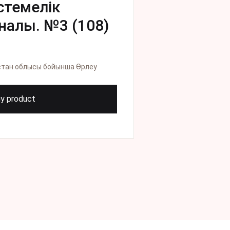
стемелік
налы. №3 (108)
стан облысы бойынша Өрлеу
y product