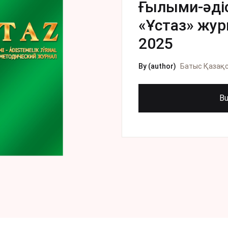
Ғылыми-әді
«Ұстаз» жур
2025
By (author)
Батыс Қазақ
Bu