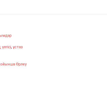
лымдар
 үлгісі
,
ұстаз
бойынша Өрлеу