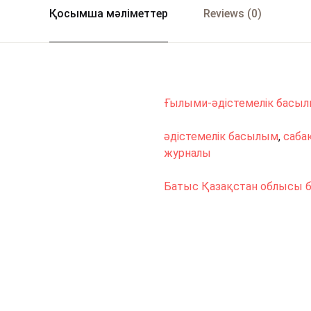
Қосымша мәліметтер
Reviews (0)
Ғылыми-әдістемелік басы
әдістемелік басылым
,
сабақ
журналы
Батыс Қазақстан облысы 