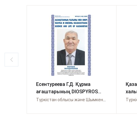
Есентуреева Г.Д. Құрма
Қаз
ағаштарының DIOSPYROS
хал
туысының морфологиялық
таға
Түркістан облысы және Шымкент қаласы бойынша Өрлеу
ерекшеліктерін білім беру
көрін
үдерісінде зерттеу әдістері