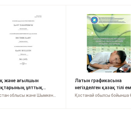
ақ және ағылшын
Латын графикасына
ықтарының ұлттық
негізделген қазақ тілі е
м атауларының тілдегі
үйренуге арналған оқу
Түркістан облысы және Шымкент қаласы бойынша Өрлеу
Қостанай обылсы бойынша 
ісі
құралы