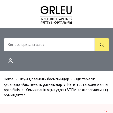
Home
Оқу-әдістемелік басылымдар
Әдістемелік
құралдар. Әдістемелік ұсынымдар
Негізгі орта және жалпы
орта білім
Химия пәнін оқытудағы STEM-технологиясының
мүмкіндіктері
🔍