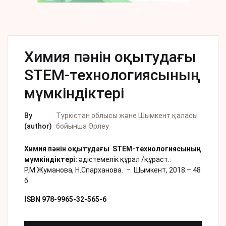
Химия пәнін оқытудағы
STEM-технологиясының
мүмкіндіктері
By
Түркістан облысы және Шымкент қаласы
(author)
бойынша Өрлеу
Химия пәнін оқытудағы STEM-технологиясының
мүмкіндіктері:
әдістемелік құрал /құраст.:
Р.М.Жуманова, Н.Спарханова.
–
Шымкент, 2018.– 48
б.
ISBN 978-9965-32-565-6