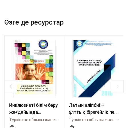
Өзге де ресурстар
Инклюзивті білім беру
Латын әліпбиі –
жағдайында
ұлттық бірегейлік пен
педагогтің кәсіби
рухани жаңғырудың
Түркістан облысы және Шымкент қаласы бойынша Өрлеу
Түркістан облысы және Шымкент қаласы бойынша Өрлеу
құзыреттілігін
негізі