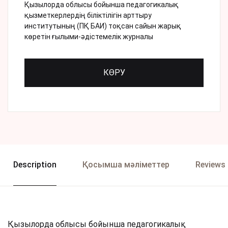
Қызылорда облысы бойынша педагогикалық
қызметкерлердің біліктілігін арттыру
институтының (ПҚ БАИ) тоқсан сайын жарық
көретiн ғылыми-әдістемелік журналы
КӨРУ
Description
Қосымша мәліметтер
Reviews 
Қызылорда облысы бойынша педагогикалық