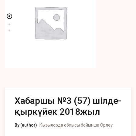
Хабаршы №3 (57) шілде-
қыркүйек 2018жыл
By (author)
Қызылорда облысы бойынша Өрлеу