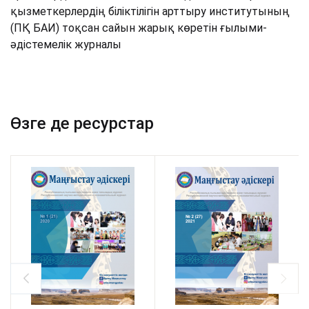
қызметкерлердің біліктілігін арттыру институтының
(ПҚ БАИ) тоқсан сайын жарық көретiн ғылыми-
әдістемелік журналы
Өзге де ресурстар