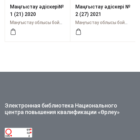
Маңғыстау әдіскері№
Маңғыстау əдіскері №
1 (21) 2020
2 (27) 2021
Маңғыстау облысы бойынша Өрлеу
Маңғыстау облысы бойынша Өрлеу
Электронная библиотека Национального
центра повышения квалификации «Өрлеу»