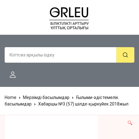
Home
Мерзімді басылымдар
Ғылыми-әдістемелік
басылымдар
Хабаршы №3 (57) шілде-қыркүйек 2018жыл
🔍