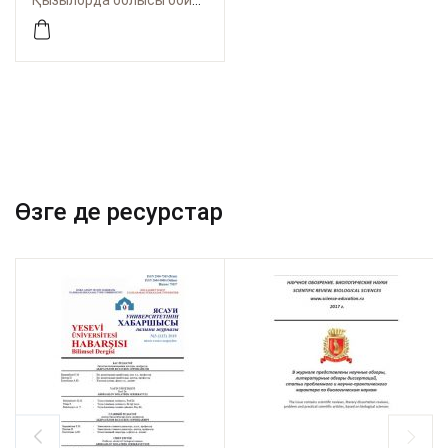
Қызылорда облысы бойынша Өрлеу
журналы. №1(87)2026.
4-бөлім
Өзге де ресурстар