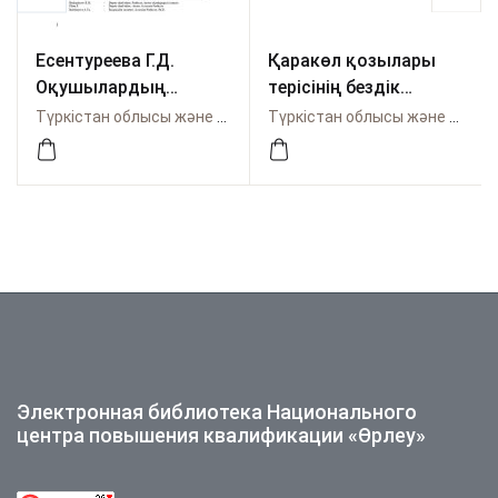
Есентуреева Г.Д.
Қаракөл қозылары
Оқушылардың
терісінің бездік
энтомофауналық
аппараты
Түркістан облысы және Шымкент қаласы бойынша Өрлеу
Түркістан облысы және Шымкент қаласы бойынша Өрлеу
танымын арттыруда
экскурсиялық
сабақтардың рөлі –
2019. – №3
Электронная библиотека Национального
центра повышения квалификации «Өрлеу»