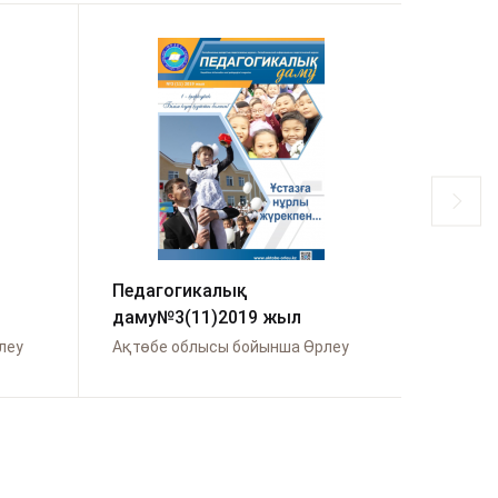
Педагогикалық
Педаг
даму№3(11)2019 жыл
даму№
леу
Ақтөбе облысы бойынша Өрлеу
Ақтөбе