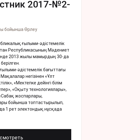
стник 2017-№2-
сы бойынша Өрлеу
бликалық ғылыми-әдістемелік
стан Республикасының Мәдениет
інде 2013 жылы мамырдың 30-да
 берілген.
ғылыми-әдістемелік бағыттағы
Мақалалар негізінен «Ұлт
ілік», «Мектепке дейінгі білім
еулер», «Оқыту технологиялары»,
 «Сабақ жоспарлары,
лары бойынша топтастырылып,
да 1 рет электондық нұсқада
смотреть