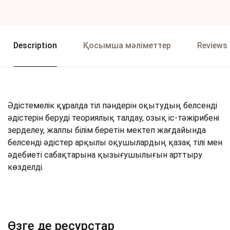
Description
Қосымша мәліметтер
Reviews 
Әдістемелік құралда тіл пәндерін оқытудың белсенді
әдістерін беруді теориялық талдау, озық іс-тәжірибені
зерделеу, жалпы білім беретін мектеп жағдайында
белсенді әдістер арқылы оқушылардың қазақ тілі мен
әдебиеті сабақтарына қызығушылығын арттыру
көзделді.
Өзге де ресурстар