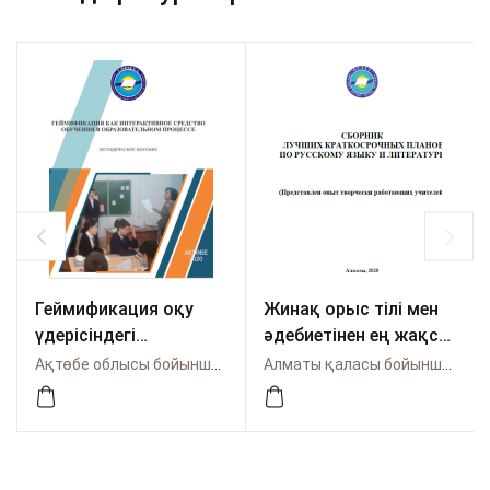
Геймификация оқу
Жинақ орыс тілі мен
үдерісіндегі
әдебиетінен ең жақсы
интерактивті оқыту
қысқа мерзімді
Ақтөбе облысы бойынша Өрлеу
Алматы қаласы бойынша Өрлеу
құралы ретінде
жоспарлар
(Шығармашыл
мұғалімдердің іс-
тәжірибесі