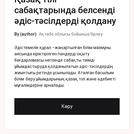
сабақтарында белсенді
әдіс-тәсілдерді қолдану
By (author)
Ақтөбе облысы бойынша Өрлеу
Әдістемелік құрал –жаңартылған білім мазмұны
аясында кіріктірілген пәндерді оқыту
бағдарламасы негізінде сабақты тиімді
ұйымдастыруда қолданылатын әдіс-тәсілдердің
жиынтығы ретінде ұсынылады. Аталған басылым
білім беру ұйымдарының қазақ тілі және әдебиеті
мұғалімдеріне арналады.
Көру