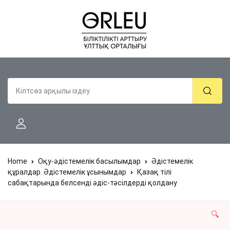
Home
Оқу-әдістемелік басылымдар
Әдістемелік
құралдар. Әдістемелік ұсынымдар
Қазақ тілі
сабақтарында белсенді әдіс-тәсілдерді қолдану
🔍