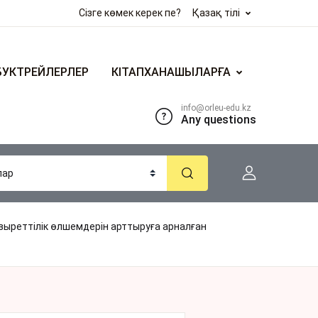
Сізге көмек керек пе?
Қазақ тілі
БУКТРЕЙЛЕРЛЕР
КІТАПХАНАШЫЛАРҒА
info@orleu-edu.kz
Any questions
реттілік өлшемдерін арттыруға арналған