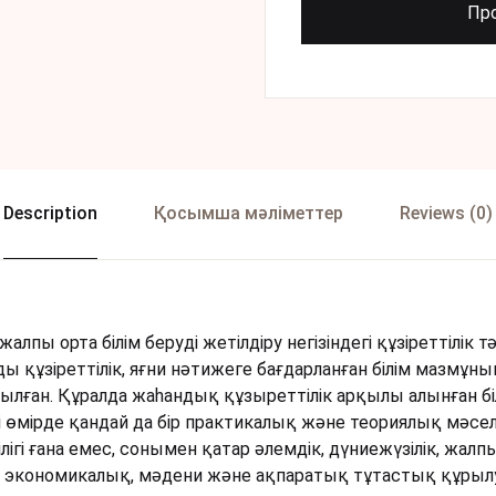
Пр
Description
Қосымша мәліметтер
Reviews (0)
алпы орта білім беруді жетілдіру негізіндегі құзіреттілік тә
ы құзіреттілік, яғни нәтижеге бағдарланған білім мазмұн
рылған. Құралда жаһандық құзыреттілік арқылы алынған біл
кті өмірде қандай да бір практикалық және теориялық мәс
ілігі ғана емес, сонымен қатар әлемдік, дүниежүзілік, жал
, экономикалық, мәдени және ақпаратық тұтастық құрылу