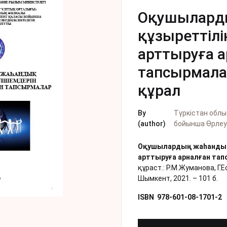
Оқушылард
құзыреттілі
арттыруға а
тапсырмалар
құрал
By
Түркістан обл
(author)
бойынша Өрле
Оқушылардың жаһандық
арттыруға
арналған тап
құраст.: Р.М.Жуманова, Г.
Шымкент, 2021. – 101 б.
ISBN 978-601-08-1701-2