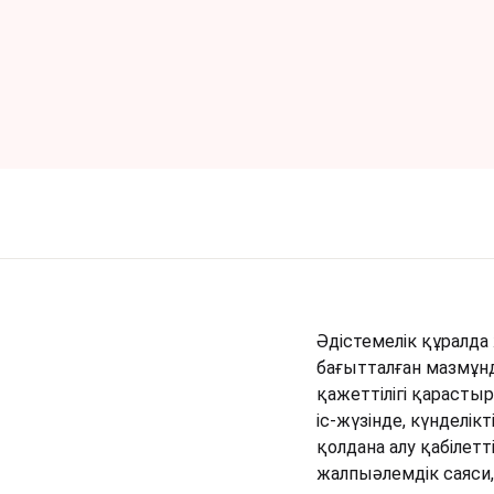
Әдістемелік құралда ж
бағытталған мазмұнд
қажеттілігі қарасты
іс-жүзінде, күнделі
қолдана алу қабілетт
жалпыәлемдік саяси