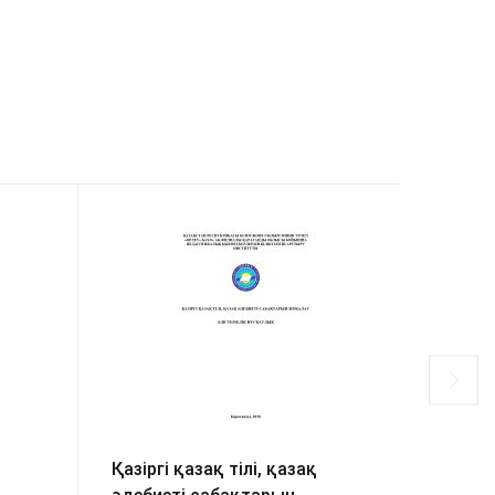
Қазіргі қазақ тілі, қазақ
Психол