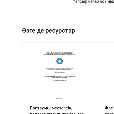
тапсырмалар ұсыныл
Өзге де ресурстар
Бастауыш мектептің
Жас