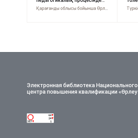
педагогикалық процесінде
толе
«Мәңгілік Ел»
адам
Қарағанды облысы бойынша Өрлеу
құндылықтарын жүзеге
тәрб
асыру
мүмк
Электронная библиотека Национального
центра повышения квалификации «Өрлеу