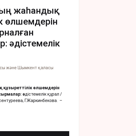
ың жаһандық
к өлшемдерін
рналған
: әдістемелік
ысы және Шымкент қаласы
у
 құзыреттілік өлшемдерін
сырмалар: ә
дістемелік құрал /
Есентуреева, Г.Жаркинбекова.
–