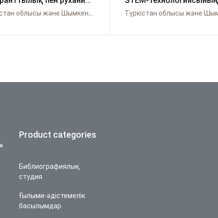
ранттылық пен рухани
STEM-технологиясының
гершілікке
мүмкіндіктері
Түркістан облысы және Шымкент қаласы бойынша Өрлеу
иелеудегі отбасының
індіктері
Product categories
»
Библиографиялық
студия
Ғылыми-әдістемелік
басылымдар