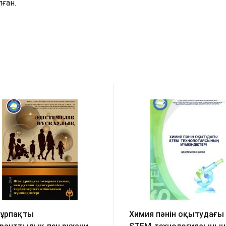
ған.
 ұрпақты
Химия пәнін оқытудағы