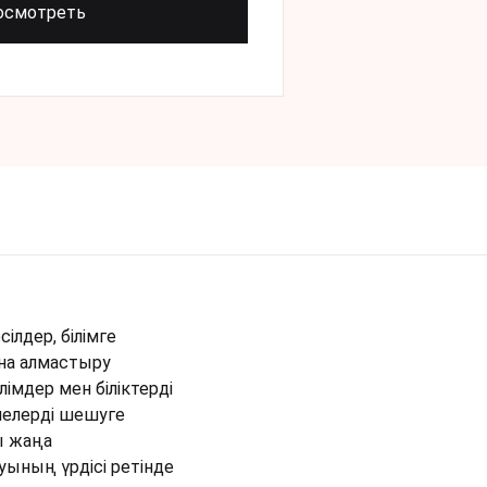
осмотреть
сілдер, білімге
ына алмастыру
імдер мен біліктерді
елелерді шешуге
пы жаңа
ының үрдісі ретінде