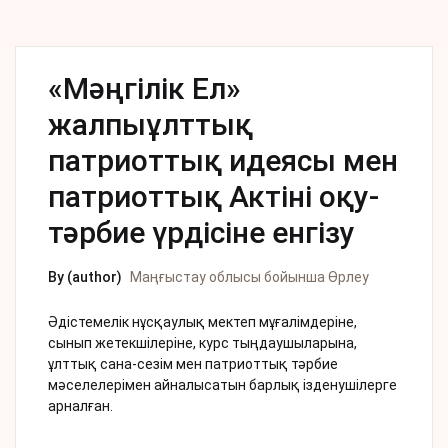
«Мәңгілік Ел»
жалпыұлттық
патриоттық идеясы мен
патриоттық Актіні оқу-
тәрбие үрдісіне енгізу
By (author)
Маңғыстау облысы бойынша Өрлеу
Әдістемелік нұсқаулық мектеп мұғалімдеріне,
сынып жетекшілеріне, курс тыңдаушыларына,
ұлттық сана-сезім мен патриоттық тәрбие
мәселелерімен айналысатын барлық ізденушілерге
арналған.