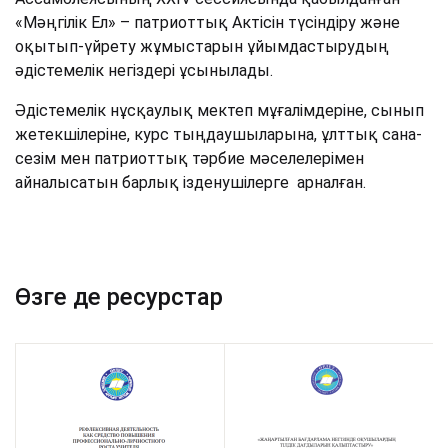
«Мәңгілік Ел» – патриоттық Актісін түсіндіру және
оқытып-үйрету жұмыстарын ұйымдастырудың
әдістемелік негіздері ұсынылады.
Әдістемелік нұсқаулық мектеп мұғалімдеріне, сынып
жетекшілеріне, курс тыңдаушыларына, ұлттық сана-
сезім мен патриоттық тәрбие мәселелерімен
айналысатын барлық ізденушілерге арналған.
Өзге де ресурстар