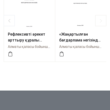
Рефлексивті әрекет
«Жаңартылған
арттыру құралы
бағдарлама негізінде
ретінде кәсіби-
оқушылардың тілдік
Алматы қаласы бойынша Өрлеу
Алматы қаласы бойынша Өрлеу
тұлғалық мұғалімнің
дағдыларын
өсуі Әдістемелік
қалыптастыру»
құрал
Әдістемелік
нұсқаулық