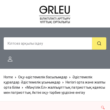
Home
Оқу-әдістемелік басылымдар
Әдістемелік
құралдар. Әдістемелік ұсынымдар
Негізгі орта және жалпы
орта білім
«Мәңгілік Ел» жалпыұлттық патриоттық идеясы
мен патриоттық Актіні оқу-тәрбие үрдісіне енгізу
🔍