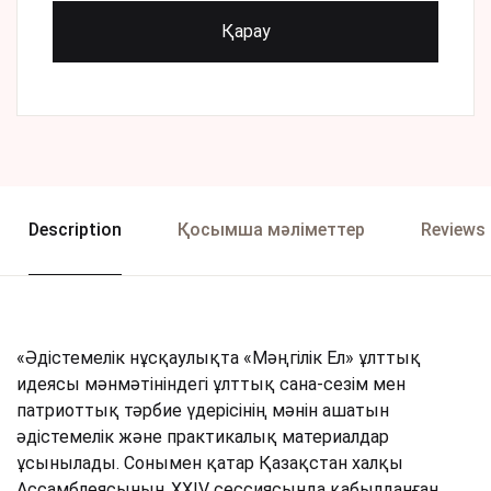
Қарау
Description
Қосымша мәліметтер
Reviews 
«Әдістемелік нұсқаулықта «Мәңгілік Ел» ұлттық
идеясы мәнмәтініндегі ұлттық сана-сезім мен
патриоттық тәрбие үдерісінің мәнін ашатын
әдістемелік және практикалық материалдар
ұсынылады. Сонымен қатар Қазақстан халқы
Ассамблеясының XXIV сессиясында қабылданған