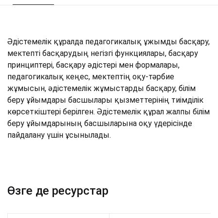
Әдістемелік құралда педагогикалық ұжымды басқару,
мектепті басқарудың негізгі функциялары, басқару
принциптері, басқару әдістері мен формалары,
педагогикалық кеңес, мектептің оқу-тәрбие
жұмысын, әдістемелік жұмыстарды басқару, білім
беру ұйымдары басшылары қызметтерінің тиімділік
көрсеткіштері берілген. Әдістемелік құрал жалпы білім
беру ұйымдарының басшыларына оқу үдерісінде
пайдалану үшін ұсынылады.
Өзге де ресурстар