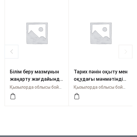
Білім беру мазмұнын
Тарих пәнін оқыту мен
жаңарту жағдайында
оқудағы мәнмәтіндік
орта мектептегі оқу
тапсырмалар: мәні,
Қызылорда облысы бойынша Өрлеу
Қызылорда облысы бойынша Өрлеу
үдерісін басқаруды
қолдану жолдары:
ұйымдастыру
(дидактикалық
құрал)