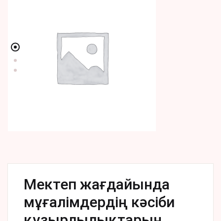
Мектеп жағдайында
мұғалімдердің кәсіби
құзырлылықтарын