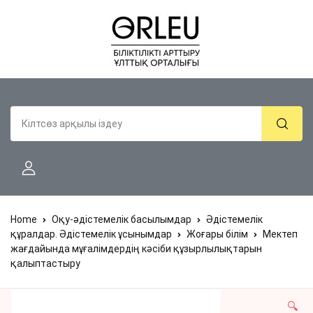
Home
Оқу-әдістемелік басылымдар
Әдістемелік
құралдар. Әдістемелік ұсынымдар
Жоғары білім
Мектеп
жағдайында мұғалімдердің кәсіби құзырлылықтарын
қалыптастыру
🔍