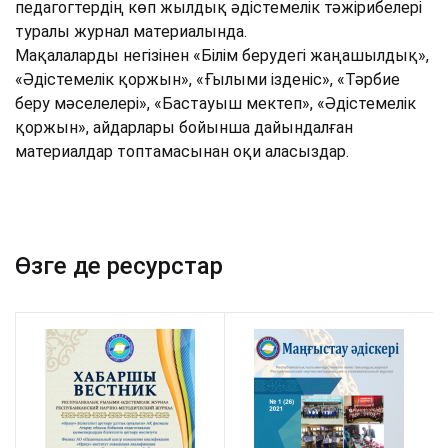
педагогтердің көп жылдық әдістемелік тәжірибелері
туралы журнал материалында.
Мақалаларды негізінен «Білім берудегі жаңашылдық»,
«Әдістемелік қоржын», «Ғылыми ізденіс», «Тәрбие
беру мәселелері», «Бастауыш мектеп», «Әдістемелік
қоржын», айдарлары бойынша дайындалған
материалдар топтамасынан оқи аласыздар.
Өзге де ресурстар