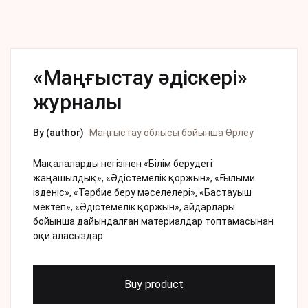
«Маңғыстау әдіскері»
журналы
By (author)
Маңғыстау облысы бойынша Өрлеу
Мақалаларды негізінен «Білім берудегі
жаңашылдық», «Әдістемелік қоржын», «Ғылыми
ізденіс», «Тәрбие беру мәселелері», «Бастауыш
мектеп», «Әдістемелік қоржын», айдарлары
бойынша дайындалған материалдар топтамасынан
оқи аласыздар.
Buy product