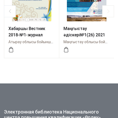
Хабаршы Вестник
Маңғыстау
2018-№1-журнал
əдіскері№1(26) 2021
Атырау облысы бойынша Өрлеу
Маңғыстау облысы бойынша Өрлеу
Электронная библиотека Национального
центра повышения квалификации «Өрлеу»