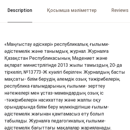
Description
Қосымша мәліметтер
Reviews 
«Маңғыстау әдіскері» республикалық ғылыми-
əдістемелік жəне танымдық журнал. Журналға
Қазақстан Республикасының Мәдениет және
ақпарат министрлігінде 2013 жылы тамыздың 20-да
тіркеліп, №13773-Ж куәлігі берілген. Журналдың басты
мақсаты- білім берудің әлемдік озық тәжірибелерін,
республика ғалымдарының ғылыми- зерттеу
нәтежелері мен ұстаз-мамандардың озық іс
-тәжірибелерін насихаттау және жалпы оқу
орындарында білім беру мүмкіндігінше ғылым-
әдістемелік жағынан қамтамасыз ету болып
табылады. Журналға педагогикалық ғылыми-
әдістемелік бағыттағы мақалалар жарияланады.