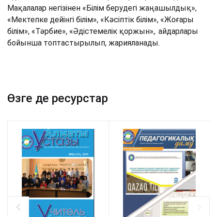
Мақалалар негізінен «Білім берудегі жаңашылдық»,
«Мектепке дейінгі білім», «Кәсіптік білім», «Жоғары
білім», «Тәрбие», «Әдістемелік қоржын»,. айдарлары
бойынша топтастырылып, жарияланады.
Өзге де ресурстар