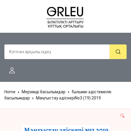
Home
Мерзімді басылымдар
Ғылыми-әдістемелік
басылымдар
Маңғыстау əдіскеріNo3 (19) 2019
🔍