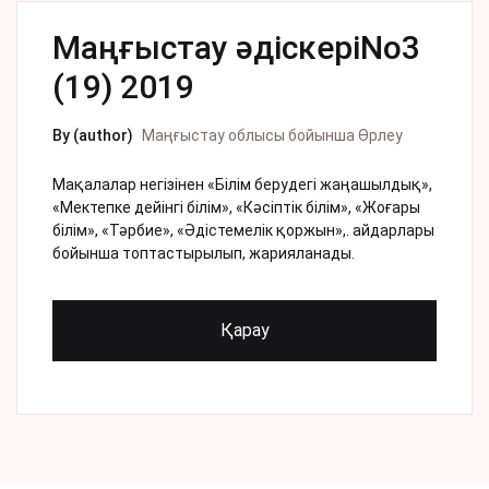
Маңғыстау əдіскеріNo3
(19) 2019
By (author)
Маңғыстау облысы бойынша Өрлеу
Мақалалар негізінен «Білім берудегі жаңашылдық»,
«Мектепке дейінгі білім», «Кәсіптік білім», «Жоғары
білім», «Тәрбие», «Әдістемелік қоржын»,. айдарлары
бойынша топтастырылып, жарияланады.
Қарау