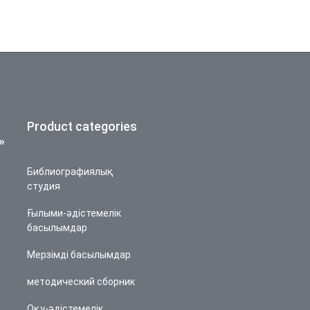
Product categories
»
Библиографиялық
студия
Ғылыми-әдістемелік
басылымдар
Мерзімді басылымдар
методический сборник
Оқу-әдістемелік