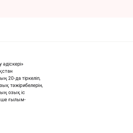
əдіскері»
қстан
 20-да тіркеліп,
зық тәжірибелерін,
ың озық іс
інше ғылым-