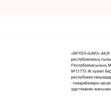
«ӨРЛЕУ»БАҰО» АҚФ М
республикалық ғылы
Республикасының Мә
№13773-Ж куәлігі бе
республика ғалымда
-тәжірибелерін наси
әдістемелік жағына