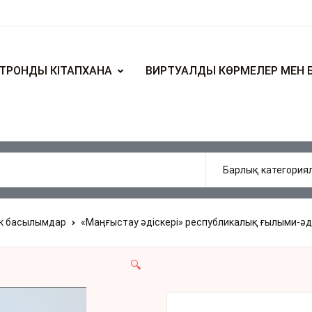
ТРОНДЫ КІТАПХАНА
ВИРТУАЛДЫ КӨРМЕЛЕР МЕН 
ік басылымдар
«Маңғыстау əдіскері» республикалық ғылыми-əд
🔍