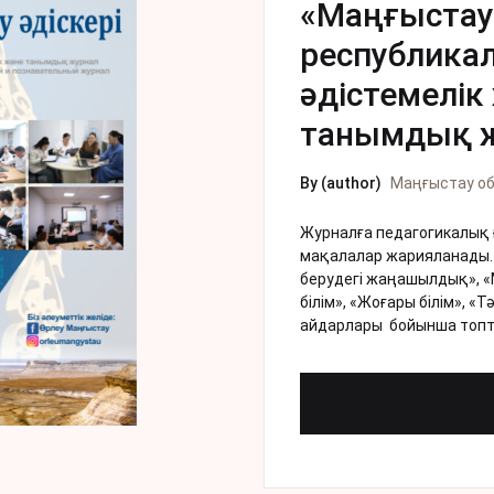
«Маңғыстау 
республика
əдістемелік
танымдық 
By (author)
Маңғыстау о
Журналға педагогикалық 
мақалалар жарияланады. 
берудегі жаңашылдық», «Ме
білім», «Жоғары білім», «
айдарлары бойынша топт