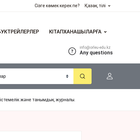
Сізге көмек керек пе?
Қазақ тілі
БУКТРЕЙЛЕРЛЕР
КІТАПХАНАШЫЛАРҒА
info@orleu-edu.kz
Any questions
істемелік жəне танымдық журналы.