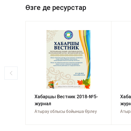
Өзге де ресурстар
Хабаршы Вестник 2018-№5-
Хаба
журнал
жур
Атырау облысы бойынша Өрлеу
Атыр