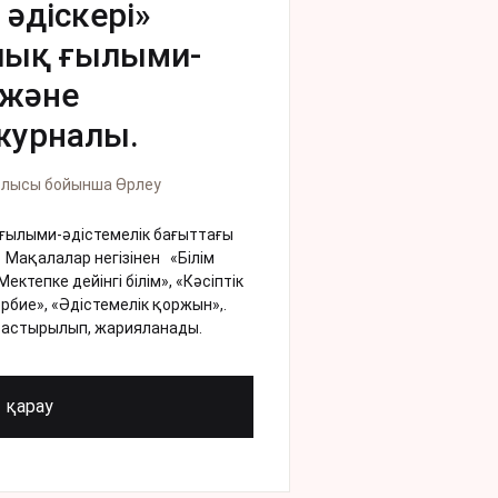
əдіскері»
лық ғылыми-
 жəне
журналы.
блысы бойынша Өрлеу
ғылыми-әдістемелік бағыттағы
Мақалалар негізінен «Білім
ктепке дейінгі білім», «Кәсіптік
Тәрбие», «Әдістемелік қоржын»,.
астырылып, жарияланады.
қарау