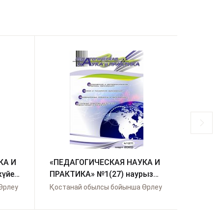
КА И
«ПЕДАГОГИЧЕСКАЯ НАУКА И
«ПЕДА
күйек
ПРАКТИКА» №1(27) наурыз
ПРАКТ
2020
2019
Өрлеу
Қостанай обылсы бойынша Өрлеу
Қостан