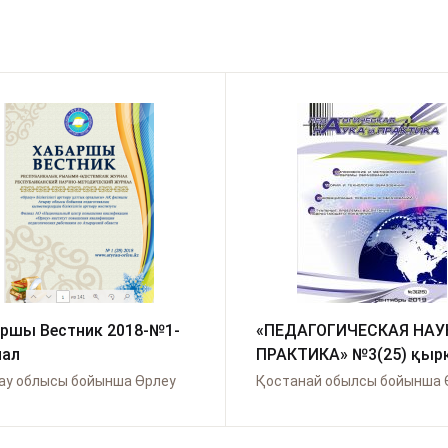
ршы Вестник 2018-№1-
«ПЕДАГОГИЧЕСКАЯ НАУ
нал
ПРАКТИКА» №3(25) қыр
2019
ау облысы бойынша Өрлеу
Қостанай обылсы бойынша 