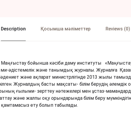
Description
Қосымша мәліметтер
Reviews (0)
аңғыстау бойынша кәсіби даму институты «Маңғыстау 
ми-əдістемелік жəне танымдық журналы. Журналға Қаза
дениет және ақпарат министрлігінде 2013 жылы тамыздың
рілген. Журналдың басты мақсаты- білім берудің әлемдік о
рының ғылыми- зерттеу нәтежелері мен ұстаз-мамандард
хаттау және жалпы оқу орындарында білім беру мүмкіндіг
н қамтамасыз ету болып табылады.