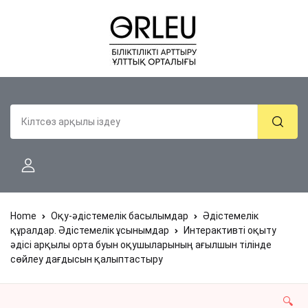
Home
Оқу-әдістемелік басылымдар
Әдістемелік
құралдар. Әдістемелік ұсынымдар
Интерактивті оқыту
әдісі арқылы орта буын оқушыларының ағылшын тілінде
сөйлеу дағдысын қалыптастыру
🔍