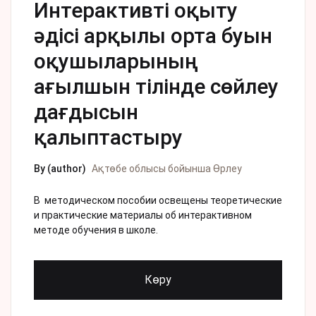
Интерактивті оқыту
әдісі арқылы орта буын
оқушыларының
ағылшын тілінде сөйлеу
дағдысын
қалыптастыру
By (author)
Ақтөбе облысы бойынша Өрлеу
В методическом пособии освещены теоретические
и практические материалы об интерактивном
методе обучения в школе.
Көру