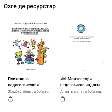
Өзге де ресурстар
Психолого-
«М. Монтессори
педагогическая
педагогикасындағы
работа с детьми с
30 ойын
Жамбыл облысы бойынша Өрлеу
Алматы қаласы бойынша Өрлеу
особо
жаттығулары»
образовательными
Әдістемелік
потребностями
нұсқаулық