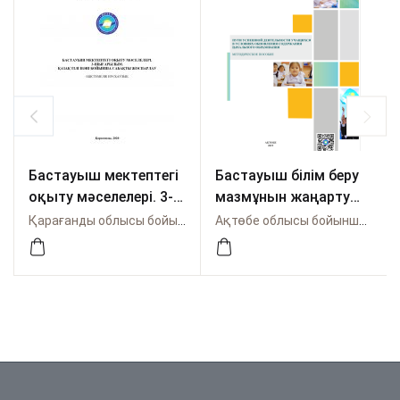
Бастауыш мектептегі
Бастауыш білім беру
оқыту мәселелері. 3-
мазмұнын жаңарту
шығарылым. Қазақ
жағдайында оқушы
Қарағанды облысы бойынша Өрлеу
Ақтөбе облысы бойынша Өрлеу
тілі пәні бойынша
әрекетінің табысты
сабақты жоспарлау
болу жолдары