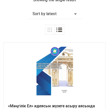
Sort by latest
«Мәңгілік Ел» идеясын жүзеге асыру аясында