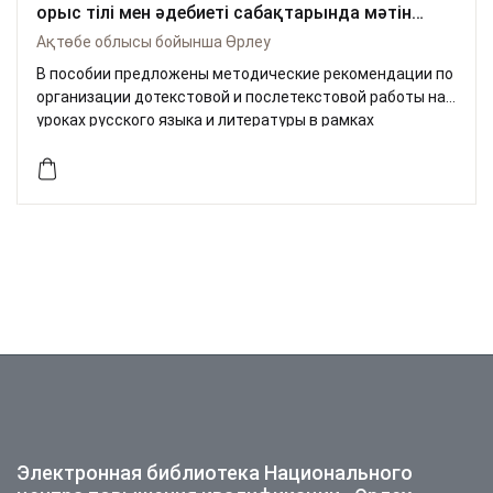
орыс тілі мен әдебиеті сабақтарында мәтін
алды және мәтіннен кейінгі жұмыстар
Ақтөбе облысы бойынша Өрлеу
В пособии предложены методические рекомендации по
организации дотекстовой и послетекстовой работы на
уроках русского языка и литературы в рамках
реализации идеи «МәнгілікЕл». Представленные методы
и приемы работы с текстом помогут учителям-
словесникам научить учащихся ситематизировать
текстовой материал, анализировать информацию с
позиции решаемой задачи, делать аргументированные
выводы.
Электронная библиотека Национального