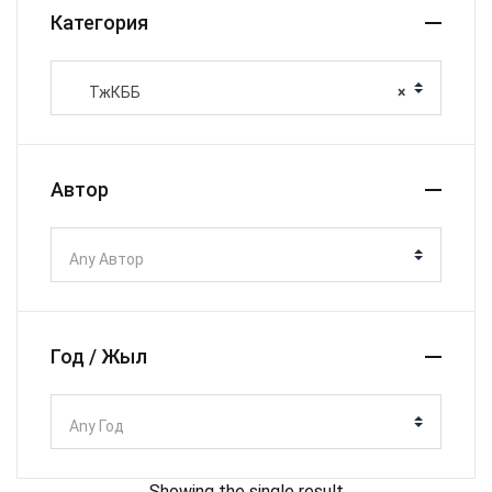
Категория
ТжКББ
×
Автор
Any Автор
Год / Жыл
Any Год
Showing the single result