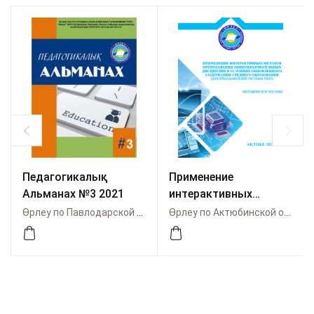
Педагогикалық
Применение
Альманах №3 2021
интерактивных
методов
Өрлеу по Павлодарской области
Өрлеу по Актюбинской области
преподавания
общеобразовательны
х дисциплин в
условиях
обновленного
содержания среднего