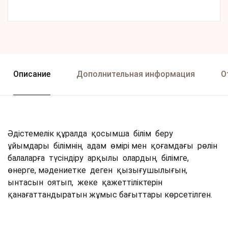
Описание
Дополнительная информация
О
Әдістемелік құралда қосымша білім беру
ұйымдары білімнің адам өмірі мен қоғамдағы рөлін
балаларға түсіндіру арқылы олардың білімге,
өнерге, мәдениетке деген қызығушылығын,
ынтасын оятып, жеке қажеттіліктерін
қанағаттандыратын жұмыс бағыттары көрсетілген.