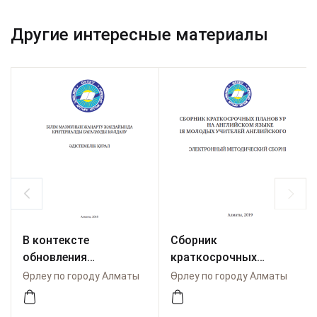
Другие интересные материалы
В контексте
Сборник
обновления
краткосрочных
содержания
планов уроков на
Өрлеу по городу Алматы
Өрлеу по городу Алматы
образования
английском языке
применение
(для молодых