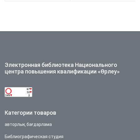
критериальной оценки
учителей английского
Методическое
языка) Электронный
пособие
методический
сборник
Электронная библиотека Национального
центра повышения квалификации «Өрлеу»
Категории товаров
авторлық бағдарлама
Библиографическая студия