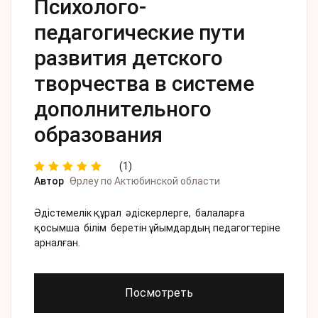
Психолого-
педагогические пути
развития детского
творчества в системе
дополнительного
образования
(1)
Автор
Өрлеу по Актюбинской области
Рейтинг
1
5.00
из 5
на основе
Әдістемелік құрал әдіскерлерге, балаларға
опроса
қосымша білім беретін ұйымдардың педагогтеріне
пользова
теля
арналған.
Посмотреть