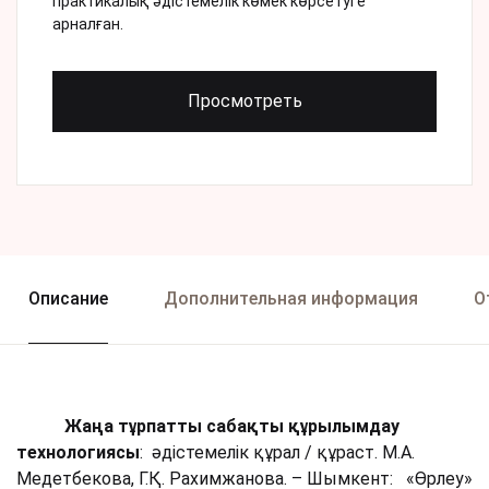
практикалық әдістемелік көмек көрсетуге
арналған.
Просмотреть
Описание
Дополнительная информация
О
Жаңа тұрпатты сабақты құрылымдау
технологиясы
: әдістемелік құрал / құраст. М.А.
Медетбекова, Г.Қ. Рахимжанова. – Шымкент: «Өрлеу»