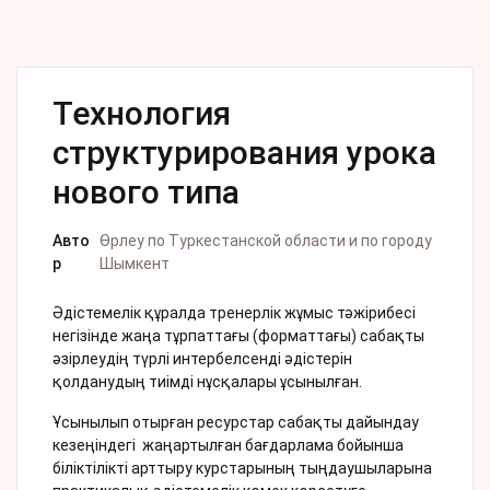
Технология
структурирования урока
нового типа
Авто
Өрлеу по Туркестанской области и по городу
р
Шымкент
Әдістемелік құралда тренерлік жұмыс тәжірибесі
негізінде жаңа тұрпаттағы (форматтағы) сабақты
әзірлеудің түрлі интербелсенді әдістерін
қолданудың тиімді нұсқалары ұсынылған.
Ұсынылып отырған ресурстар сабақты дайындау
кезеңіндегі жаңартылған бағдарлама бойынша
біліктілікті арттыру курстарының тыңдаушыларына