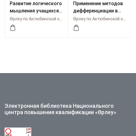
Развитие логического
Применение методов
мышления учащихся с
дифференциации в
использованием
начальной школе в
Өрлеу по Актюбинской области
Өрлеу по Актюбинской области
креативных
условиях
технологий обучения
обновленного
содержания
образования
Электронная библиотека Национального
центра повышения квалификации «Өрлеу»