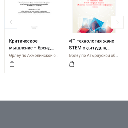
Критическое
«IT технология және
мышление – бренд
STEM оқытудың
современного
маңызы» аймақтық
Өрлеу по Акмолинской области
Өрлеу по Атырауской области
педагога
ғылыми-тәжірибелік
конференция жинағы