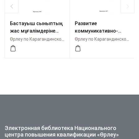
Бастауыш сыныптың
Развитие
жас мұғалімдеріне
коммуникативно-
арналған кіріктірілген
языковой
Өрлеу по Карагандинской области
Өрлеу по Карагандинской области
үй тапсырмаларының
компетентности
жинағы
учителей истории в
условиях
преподавания
предмета на втором
языке (Я2)
Электронная библиотека Национального
центра повышения квалификации «Өрлеу»