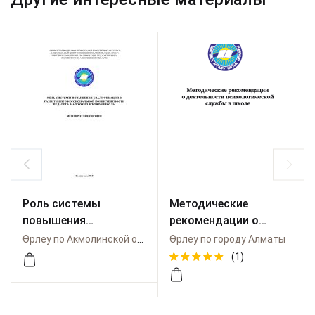
Роль системы
Методические
повышения
рекомендации о
квалификации в
деятельности
Өрлеу по Акмолинской области
Өрлеу по городу Алматы
развитии
психологической
(1)
профессиональной
службы в школе
Рейтинг
1
компетентности
5.00
из 5
на основе
педагога
опроса
пользоват