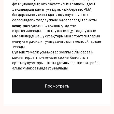
функционалдық оқу сауаттылығы саласындағы
дағдыларды дамытуға мүмкіндік беретін, PISA
бағдарламасы аясындағы оқу сауаттылығы
саласындағы талдау және мәселелерді табысты
шешу үшін қажетті дағдылықтар мен
стратегияларды анықтау және оқу, талдау және
мәселелерді шешу сұрақтары мен стратегияларын
ұғынуға мүмкіндік туғызудағы әдістемелік ойлардан
тұрады.
Бұл әдістемелік ұсыныстар жалпы білім беретін
мектептердегі пән мұғалімдеріне, біліктілікті
арттыру курстарының тыңдаушыларына тәжірибе
алмасу мақсатында ұсынылады.
Посмотреть