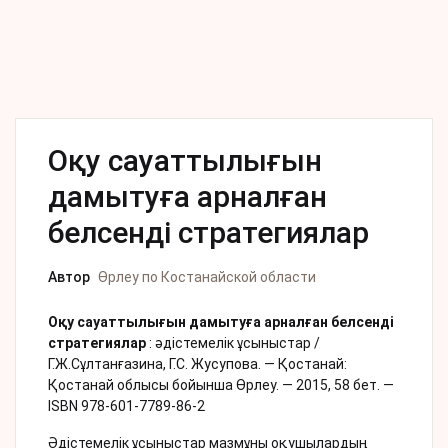
Оқу сауаттылығын
дамытуға арналған
белсенді стратегиялар
Автор
Өрлеу по Костанайской области
Оқу сауаттылығын дамытуға арналған белсенді
стратегиялар
: әдістемелік ұсыныстар /
Г.Ж.Сұлтанғазина, Г.С. Жусупова. — Қостанай:
Қостанай облысы бойынша Өрлеу. — 2015, 58 бет. —
ISBN 978-601-7789-86-2
Әдістемелік ұсыныстар мазмұны оқушылардың