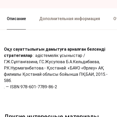
Описание
Дополнительная информация
О
Оқу сауаттылығын дамытуға арналған белсенді
стратегиялар
: әдістемелік ұсыныстар /
Г.Ж.Сұлтанғазина, Г.С.Жусупова Б.А.Кельдибаева,
Р.К.Нурмаганбетова.- Қостанай: «БАҰО «Өрлеу» АҚ
филиалы Қостанай облысы бойынша ПҚБАИ, 2015.-
58б.
. — ISBN 978-601-7789-86-2
Другие интересные материалы