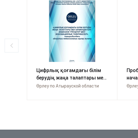
Цифрлық қоғамдағы білім
Проб
берудің жаңа талаптары мен
нача
мүмкіндіктері: заманауи
Изуч
Өрлеу по Атырауской области
трендтер мен тәжірибелер