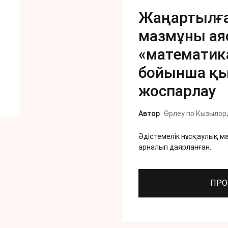
Жаңартылған
мазмұны ая
«математика
бойынша қы
жоспарлау
Автор
Өрлеу по Кызылор
Әдістемелік нұсқаулық ма
арналып даярланған.
ПРО