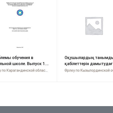
лемы обучения в
Оқушылардың танымд
льной школе. Выпуск 1.
қабілеттерін дамытуда
ение дробей
тапсырмалардың тиімділ
Өрлеу по Карагандинской области