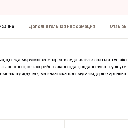
исание
Дополнительная информация
Отзывы 
ық қысқа мерзімді жоспар жасауда негізге алатын түсінік
 және оның іс-тәжірибе саласында қолданылуын түсінуге
елік нұсқаулық математика пәні мұғалімдеріне арналып 
ы