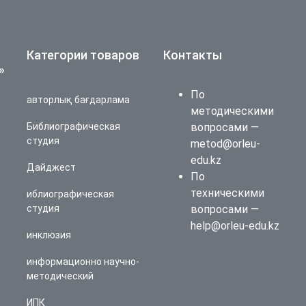
Категории товаров
Контакты
»
По
авторлық бағдарлама
методическими
Библиографическая
вопросами —
студия
metod@orleu-
edu.kz
Дайджест
По
техническими
иблиографическая
студия
вопросами —
help@orleu-edu.kz
инклюзия
информационно научно-
методический
ИПК