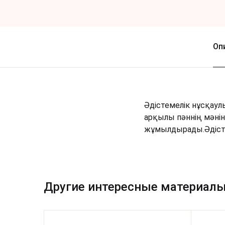
Оп
Әдістемелік нұсқаул
арқылы пәннің мәнін
жұмылдырады.Әдістем
Другие интересные материал