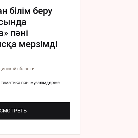
 білім беру
сында
» пәні
сқа мерзімді
динской области
тематика пәні мұғалімдеріне
СМОТРЕТЬ