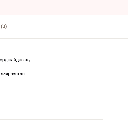
(0)
тердіпайдалану
даярланған.