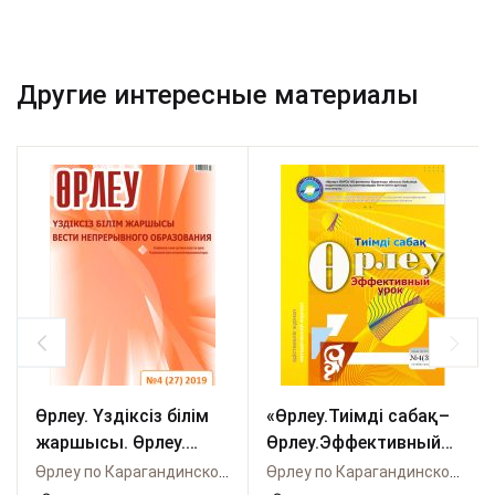
Другие интересные материалы
Өрлеу. Үздіксіз білім
«Өрлеу.Тиімді сабақ–
жаршысы. Өрлеу.
Өрлеу.Эффективный
Вести непрерывного
урок»
Өрлеу по Карагандинской области
Өрлеу по Карагандинской области