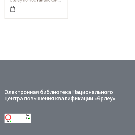
Өрлеу по Костанайской области
көпэтномәдениетті
әлемде=Наследие
Абая в
полиэтнокультурном
мире
Электронная библиотека Национального
центра повышения квалификации «Өрлеу»