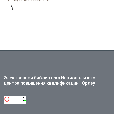
Өрлеу по Костанайской области
развитии педагогов
дошкольных
организаций
образования
Электронная библиотека Национального
центра повышения квалификации «Өрлеу»