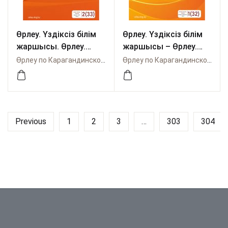
Өрлеу. Үздіксіз білім
Өрлеу. Үздіксіз білім
жаршысы. Өрлеу.
жаршысы – Өрлеу.
Вести непрерывного
Вести неперывного
Өрлеу по Карагандинской области
Өрлеу по Карагандинской области
образования. № 2
образования. №1
(33)/2021
(32)/2021
Previous
1
2
3
…
303
304