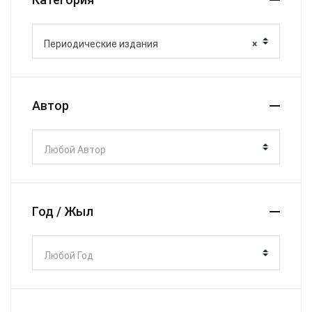
Периодические издания
×
Автор
Любой Автор
Год / Жыл
Любой Год