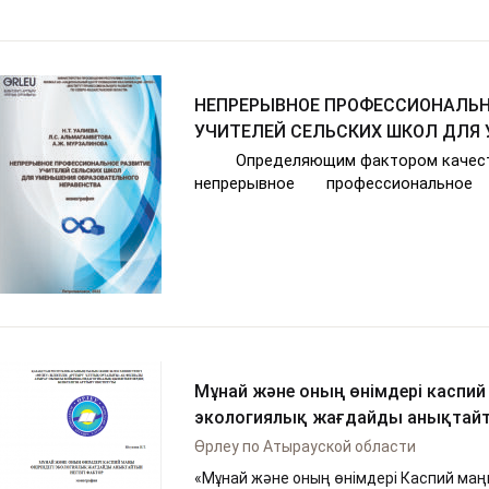
НЕПРЕРЫВНОЕ ПРОФЕССИОНАЛЬН
УЧИТЕЛЕЙ СЕЛЬСКИХ ШКОЛ ДЛЯ УМЕНЬШЕНИЯ
ОБРАЗОВАТЕЛЬНОГО НЕРАВЕНСТ
Определяющим фактором качест
непрерывное профессиональное
реализуемое в условиях преемстве
образования. В этой связи вос
процессами непрерывного професси
самими педагогами, так и руков
образования.
Мұнай және оның өнімдері каспий 
экологиялық жағдайды анықтайты
Өрлеу по Атырауской области
«Мұнай және оның өнімдері Каспий маңы