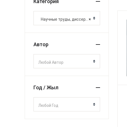
Категория
Научные труды, диссертации, монографии
×
Автор
Любой Автор
Год / Жыл
Любой Год