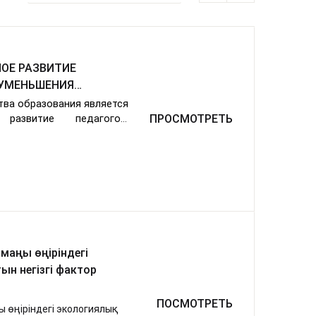
ОЕ РАЗВИТИЕ
ВА
ва образования является
 развитие педагогов,
ПРОСМОТРЕТЬ
нности педагогического
требовано управление
онального развития как
одителями организаций
маңы өңіріндегі
н негізгі фактор
ПОСМОТРЕТЬ
 өңіріндегі экологиялық