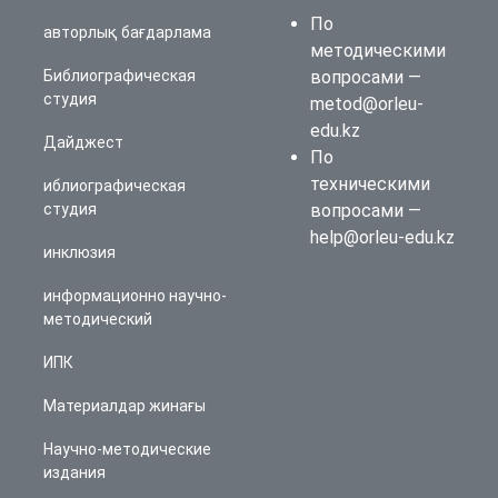
По
авторлық бағдарлама
методическими
Библиографическая
вопросами —
студия
metod@orleu-
edu.kz
Дайджест
По
техническими
иблиографическая
студия
вопросами —
help@orleu-edu.kz
инклюзия
информационно научно-
методический
ИПК
Материалдар жинағы
Научно-методические
издания