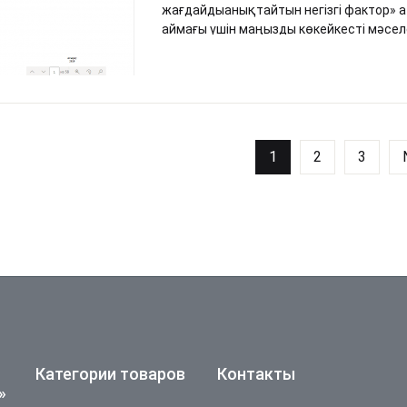
жағдайдыанықтайтын негізгі фактор» 
аймағы үшін маңызды көкейкесті мәсел
Каспий маңы аймағында мұнайжәне оның
өндіру және өңдеу кезінде Каспий теңі
суларына және қоршаған ортаға әсерін 
1
2
3
Категории товаров
Контакты
»