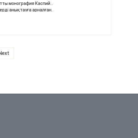
атты монография Каспий
ерді анықтауға арналған.
 өнімдерін іздестіру,
зі және Жайық өзені
зерттеуге бағытталған.
Next