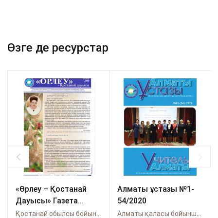
Өзге де ресурстар
«Өрлеу – Қостанай
Алматы ұстазы №1-
Дауысы» Газета
54/2020
№1(162)-2021г.
Қостанай обылсы бойынша Өрлеу
Алматы қаласы бойынша Өрлеу