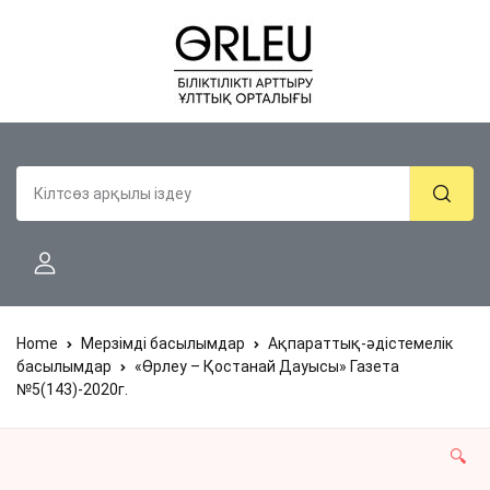
Home
Мерзімді басылымдар
Ақпараттық-әдістемелік
басылымдар
«Өрлеу – Қостанай Дауысы» Газета
№5(143)-2020г.
🔍