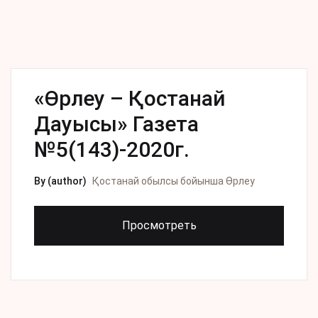
«Өрлеу – Қостанай
Дауысы» Газета
№5(143)-2020г.
By (author)
Қостанай обылсы бойынша Өрлеу
Просмотреть